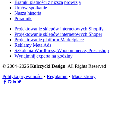
Bramki płatności z niższą prowizją
Umów spotkanie
Nasza historia
Poradnik
Projektowanie sklepów internetowych Shopify
Projektowanie sklepów internetowych Shoper
Projektowanie platform Marketplace
Reklamy Meta Ads
Szkolenia WordPress, Woocommerce, Prestashop
Wynajmnij experta na godziny
© 2004–2026
Kulczycki Design
. All Rights Reserved
Polityka prywatności
•
Regulamin
•
Mapa strony