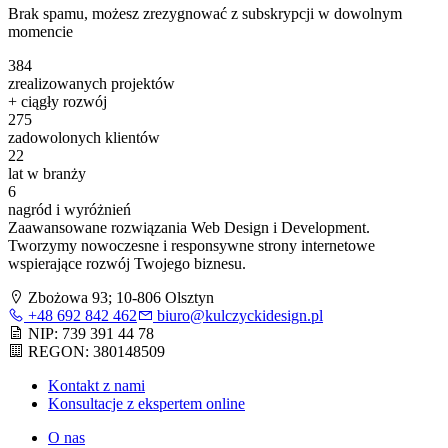
Brak spamu, możesz zrezygnować z subskrypcji w dowolnym
momencie
384
zrealizowanych projektów
+ ciągły rozwój
275
zadowolonych klientów
22
lat w branży
6
nagród i wyróżnień
Zaawansowane rozwiązania Web Design i Development.
Tworzymy nowoczesne i responsywne strony internetowe
wspierające rozwój Twojego biznesu.
Zbożowa 93; 10-806 Olsztyn
+48 692 842 462
biuro@kulczyckidesign.pl
NIP: 739 391 44 78
REGON: 380148509
Kontakt z nami
Konsultacje z ekspertem online
O nas