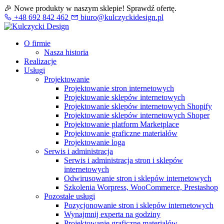
🎉 Nowe produkty w naszym sklepie! Sprawdź ofertę.
+48 692 842 462
biuro@kulczyckidesign.pl
O firmie
Nasza historia
Realizacje
Usługi
Projektowanie
Projektowanie stron internetowych
Projektowanie sklepów internetowych
Projektowanie sklepów internetowych Shopify
Projektowanie sklepów internetowych Shoper
Projektowanie platform Marketplace
Projektowanie graficzne materiałów
Projektowanie loga
Serwis i administracja
Serwis i administracja stron i sklepów
internetowych
Odwirusowanie stron i sklepów internetowych
Szkolenia Worpress, WooCommerce, Prestashop
Pozostałe usługi
Pozycjonowanie stron i sklepów internetowych
Wynajmnij experta na godziny
Projektowanie graficzne materiałów