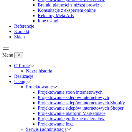
Bramki płatności z niższą prowizją
Konsultacje z ekspertem online
Reklamy Meta Ads
Inne usługi
Referencje
Kontakt
Sklep
Menu
O firmie
Nasza historia
Realizacje
Usługi
Projektowanie
Projektowanie stron internetowych
Projektowanie sklepów internetowych
Projektowanie sklepów internetowych Shopify
Projektowanie sklepów internetowych Shoper
Projektowanie platform Marketplace
Projektowanie graficzne materiałów
Projektowanie loga
Serwis i administracja