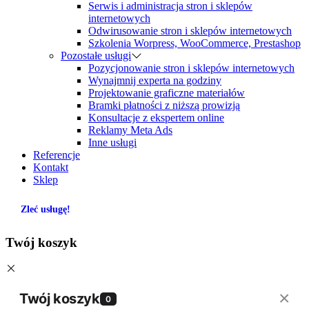
Serwis i administracja stron i sklepów
internetowych
Odwirusowanie stron i sklepów internetowych
Szkolenia Worpress, WooCommerce, Prestashop
Pozostałe usługi
Pozycjonowanie stron i sklepów internetowych
Wynajmnij experta na godziny
Projektowanie graficzne materiałów
Bramki płatności z niższą prowizją
Konsultacje z ekspertem online
Reklamy Meta Ads
Inne usługi
Referencje
Kontakt
Sklep
Zleć usługę!
Twój koszyk
×
Twój koszyk
0