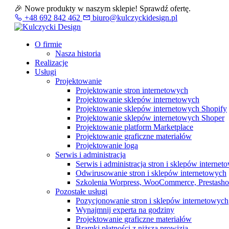
🎉 Nowe produkty w naszym sklepie! Sprawdź ofertę.
+48 692 842 462
biuro@kulczyckidesign.pl
O firmie
Nasza historia
Realizacje
Usługi
Projektowanie
Projektowanie stron internetowych
Projektowanie sklepów internetowych
Projektowanie sklepów internetowych Shopify
Projektowanie sklepów internetowych Shoper
Projektowanie platform Marketplace
Projektowanie graficzne materiałów
Projektowanie loga
Serwis i administracja
Serwis i administracja stron i sklepów interne
Odwirusowanie stron i sklepów internetowych
Szkolenia Worpress, WooCommerce, Prestash
Pozostałe usługi
Pozycjonowanie stron i sklepów internetowych
Wynajmnij experta na godziny
Projektowanie graficzne materiałów
Bramki płatności z niższą prowizją