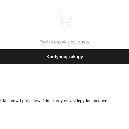
Twój koszyk jest pusty
Kontynuuj zakupy
ć klientów i projektować im strony oraz sklepy internetowe.
ezentujemy różnorodność realizacji – od stron internetowych, przez s
e, gwarantujemy naszym klientom niższe prowizje od transakcji reali
z AutoPay.