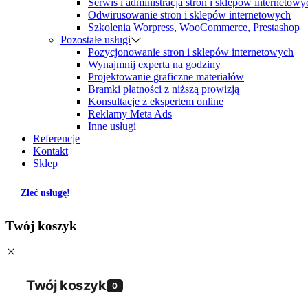
Serwis i administracja stron i sklepów internetowy
Odwirusowanie stron i sklepów internetowych
Szkolenia Worpress, WooCommerce, Prestashop
Pozostałe usługi
Pozycjonowanie stron i sklepów internetowych
Wynajmnij experta na godziny
Projektowanie graficzne materiałów
Bramki płatności z niższą prowizją
Konsultacje z ekspertem online
Reklamy Meta Ads
Inne usługi
Referencje
Kontakt
Sklep
Zleć usługę!
Twój koszyk
Twój koszyk
0