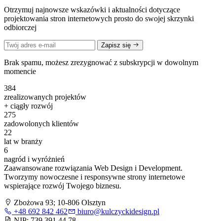
Otrzymuj najnowsze wskazówki i aktualności dotyczące
projektowania stron internetowych prosto do swojej skrzynki
odbiorczej
Zapisz się
Brak spamu, możesz zrezygnować z subskrypcji w dowolnym
momencie
384
zrealizowanych projektów
+ ciągły rozwój
275
zadowolonych klientów
22
lat w branży
6
nagród i wyróżnień
Zaawansowane rozwiązania Web Design i Development.
Tworzymy nowoczesne i responsywne strony internetowe
wspierające rozwój Twojego biznesu.
Zbożowa 93; 10-806 Olsztyn
+48 692 842 462
biuro@kulczyckidesign.pl
NIP: 739 391 44 78