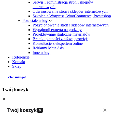
Serwis i administracja stron i sklepów
internetowych
Odwirusowanie stron i sklepów internetowych
Szkolenia Worpress, WooCommerce, Prestashop
Pozostałe usługi
Pozycjonowanie stron i sklepów internetowych
Wynajmnij experta na godziny
Projektowanie graficzne materiałów
Bramki płatności z niższą prowizją
Konsultacje z ekspertem online
Reklamy Meta Ads
Inne usługi
Referencje
Kontakt
Sklep
Zleć usługę!
Twój koszyk
×
Twój koszyk
0