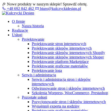
🎉 Nowe produkty w naszym sklepie! Sprawdź ofertę.
+48 692 842 462
biuro@kulczyckidesign.pl
O firmie
Nasza historia
Realizacje
Usługi
Projektowanie
Projektowanie stron internetowych
Projektowanie sklepów internetowych
Projektowanie sklepów internetowych Shopify
Projektowanie sklepów internetowych Shoper
Projektowanie platform Marketplace
Projektowanie graficzne materiałów
Projektowanie loga
Serwis i administracja
Serwis i administracja stron i sklepów
internetowych
Odwirusowanie stron i sklepów internetowych
Szkolenia Worpress, WooCommerce, Prestashop
Pozostałe usługi
Pozycjonowanie stron i sklepów internetowych
Wynajmnij experta na godziny
Projektowanie graficzne materiałów