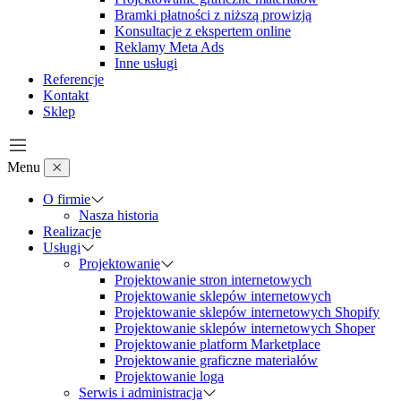
Bramki płatności z niższą prowizją
Konsultacje z ekspertem online
Reklamy Meta Ads
Inne usługi
Referencje
Kontakt
Sklep
Menu
O firmie
Nasza historia
Realizacje
Usługi
Projektowanie
Projektowanie stron internetowych
Projektowanie sklepów internetowych
Projektowanie sklepów internetowych Shopify
Projektowanie sklepów internetowych Shoper
Projektowanie platform Marketplace
Projektowanie graficzne materiałów
Projektowanie loga
Serwis i administracja