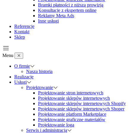
Bramki płatności z niższą prowizją
Konsultacje z ekspertem online
Reklamy Meta Ads
Inne usługi
Referencje
Kontakt
Sklep
Menu
O firmie
Nasza historia
Realizacje
Usługi
Projektowanie
Projektowanie stron internetowych
Projektowanie sklepów internetowych
Projektowanie sklepów internetowych Shopify
Projektowanie sklepów internetowych Shoper
Projektowanie platform Marketplace
Projektowanie graficzne materiałów
Projektowanie loga
Serwis i administracja