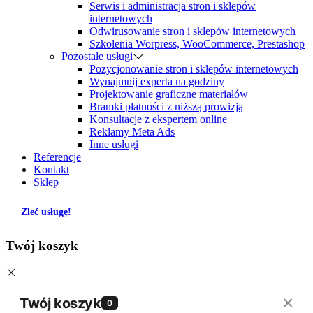
Serwis i administracja stron i sklepów
internetowych
Odwirusowanie stron i sklepów internetowych
Szkolenia Worpress, WooCommerce, Prestashop
Pozostałe usługi
Pozycjonowanie stron i sklepów internetowych
Wynajmnij experta na godziny
Projektowanie graficzne materiałów
Bramki płatności z niższą prowizją
Konsultacje z ekspertem online
Reklamy Meta Ads
Inne usługi
Referencje
Kontakt
Sklep
Zleć usługę!
Twój koszyk
×
Twój koszyk
0