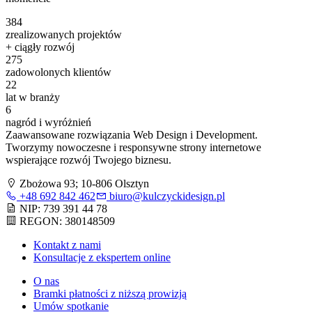
384
zrealizowanych projektów
+ ciągły rozwój
275
zadowolonych klientów
22
lat w branży
6
nagród i wyróżnień
Zaawansowane rozwiązania Web Design i Development.
Tworzymy nowoczesne i responsywne strony internetowe
wspierające rozwój Twojego biznesu.
Zbożowa 93; 10-806 Olsztyn
+48 692 842 462
biuro@kulczyckidesign.pl
NIP: 739 391 44 78
REGON: 380148509
Kontakt z nami
Konsultacje z ekspertem online
O nas
Bramki płatności z niższą prowizją
Umów spotkanie